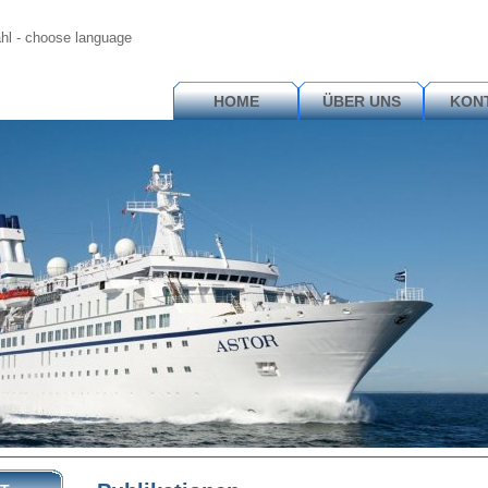
l - choose language
HOME
ÜBER UNS
KON