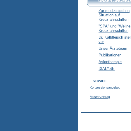
UNSER ANGEBO
Zur medizinischen
Situation auf
Kreuzfahrschiffen
"SPA" und "Wellne
Kreuzfahrschiffen
Dr. Kalbfleisch stel
vor
Unser Ärzteteam
Publikationen
Aslantherapie
DIALYSE
SERVICE
Konzessionsangebot
Mustervertrag